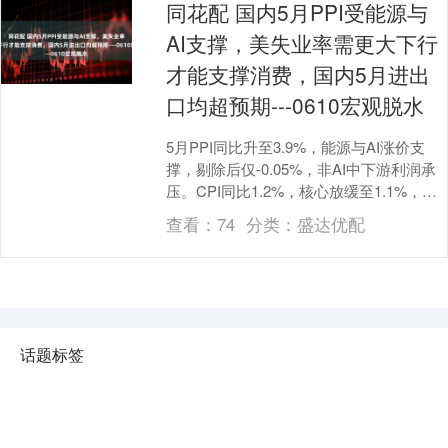
同花配 国内5月PPI受能源与
AI支撑，美失业率需更大下行
才能支撑消费，国内5月进出
口均超预期---0610宏观脱水
5月PPI同比升至3.9%，能源与AI涨价支
撑，剔除后仅-0.05%，非AI中下游利润承
压。CPI同比1.2%，核心放缓至1.1%，内
需回升放缓，通胀仍受支撑但....
查看：
74
分类：
盛达优配
话题标签
科创之星
鼎金投资