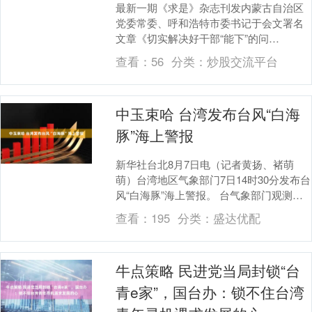
最新一期《求是》杂志刊发内蒙古自治区
党委常委、呼和浩特市委书记于会文署名
文章《切实解决好干部“能下”的问
题》。....
查看：
56
分类：
炒股交流平台
中玉束哈 台湾发布台风“白海
豚”海上警报
新华社台北8月7日电（记者黄扬、褚萌
萌）台湾地区气象部门7日14时30分发布台
风“白海豚”海上警报。 台气象部门观测结
果显示，台风“白海豚”14时的中心位置在
查看：
195
分类：
盛达优配
台....
牛点策略 民进党当局封锁“台
青e家”，国台办：锁不住台湾