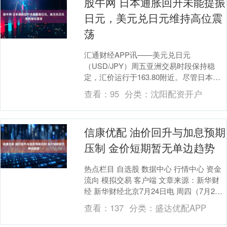
股牛网 日本通胀回升未能提振
日元，美元兑日元维持高位震
荡
汇通财经APP讯——美元兑日元
（USD/JPY）周五亚洲交易时段保持稳
定，汇价运行于163.80附近。尽管日本最
新通胀数据显示国内价格压力有所恢复，
查看：
95
分类：
沈阳配资开户
但日元兑美元....
信康优配 油价回升与加息预期
压制 金价短期暂无单边趋势
热点栏目 自选股 数据中心 行情中心 资金
流向 模拟交易 客户端 文章来源：新华财
经 新华财经北京7月24日电 周四（7月23
日），国际金价开盘4133.14美....
查看：
137
分类：
盛达优配APP