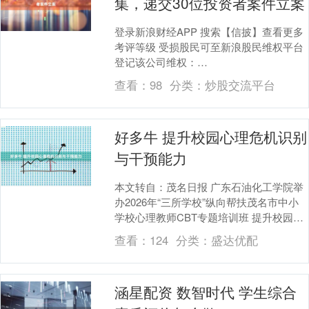
集，递交30位投资者案件立案
登录新浪财经APP 搜索【信披】查看更多
考评等级 受损股民可至新浪股民维权平台
登记该公司维权：
http://wq.finance.sina.com.cn/ 关注....
查看：
98
分类：
炒股交流平台
好多牛 提升校园心理危机识别
与干预能力
本文转自：茂名日报 广东石油化工学院举
办2026年“三所学校”纵向帮扶茂名市中小
学校心理教师CBT专题培训班 提升校园心
理危机识别与干预能力 培训现场。 ■记
查看：
124
分类：
盛达优配
者....
涵星配资 数智时代 学生综合