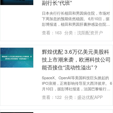
副行长“代班”
日本央行行长植田和男因病住院，市场对
下周加息的预期依然稳固。 6月10日，据
彭博报道，植田和男因肝囊肿感染住院，
预计治疗约两周，将缺席6月15日至16日的
查看：
163
分类：
沈阳配资开户
货币政....
辉煌优配 3.6万亿美元美股科
技上市潮来袭，欧洲科技公司
能否接住“流动性溢出”？
SpaceX、OpenAI等美国科技巨头掀起的
IPO浪潮，正将影响传导至大西洋彼岸。 6
月10日，据彭博社报道，法国巴黎银行科
技行业股权资本市场全球主管Ygal....
查看：
122
分类：
盛达优配APP