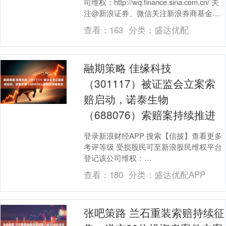
司维权：http://wq.finance.sina.com.cn/ 关
注@新浪证券、微信关注新浪券商基金、
百度搜索新浪股民....
查看：
163
分类：
盛达优配
融期策略 佳缘科技
（301117）被证监会立案索
赔启动，诺泰生物
（688076）索赔案持续推进
登录新浪财经APP 搜索【信披】查看更多
考评等级 受损股民可至新浪股民维权平台
登记该公司维权：
http://wq.finance.sina.com.cn/ 关注....
查看：
180
分类：
盛达优配APP
张吧策路 兰石重装索赔持续征