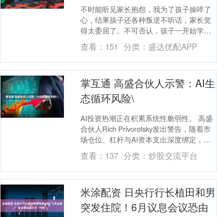
不时能听见家长抱怨，我为了孩子操啐了
心，结果孩子还各种叛逆不听话，家长觉
得太委屈了。不可否认，孩子一开始学习
是需要父母的引导和陪伴的，但我们不能
查看：
151
分类：
盛达优配APP
大包大揽，事事管....
掌互通 高盛合伙人示警：AI生
态循环风险\
AI投资热潮正在积累系统性脆弱性。 高盛
合伙人Rich Privorotsky发出警告，随着市
场仓位、杠杆与AI资本支出深度绑定，这
一生态的内在循环风险已愈发难....
查看：
137
分类：
炒股交流平台
米涂配资 日央行行长植田和男
突发住院！6月议息会议恐由