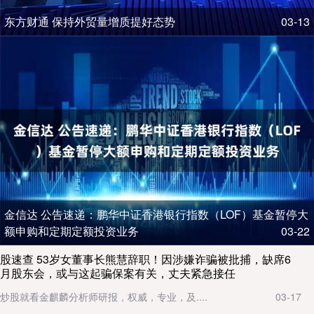
东方财通 保持外贸量增质提好态势
03-13
金信达 公告速递：鹏华中证香港银行指数（LOF）基金暂停大
额申购和定期定额投资业务
03-22
股速查 53岁女董事长熊慧辞职！因涉嫌诈骗被批捕，缺席6
月股东会，或与这起骗保案有关，丈夫紧急接任
炒股就看金麒麟分析师研报，权威，专业，及....
03-17