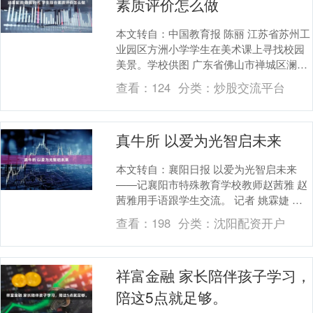
素质评价怎么做
本文转自：中国教育报 陈丽 江苏省苏州工
业园区方洲小学学生在美术课上寻找校园
美景。学校供图 广东省佛山市禅城区澜石
小学学生利用设计软件设计龙舟。资料图
查看：
124
分类：
炒股交流平台
片 教育评....
真牛所 以爱为光智启未来
本文转自：襄阳日报 以爱为光智启未来
——记襄阳市特殊教育学校教师赵茜雅 赵
茜雅用手语跟学生交流。 记者 姚霖婕 通
讯员 刘力铭 文/图 “孩子们，你们的电子
查看：
198
分类：
沈阳配资开户
宠....
祥富金融 家长陪伴孩子学习，
陪这5点就足够。