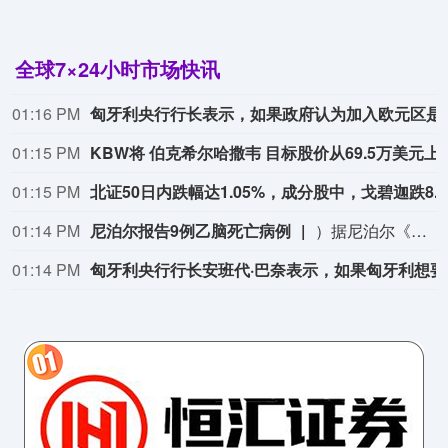
全球7×24小时市场快讯
01:16 PM
匈牙利央行行长表示，如果政府认
01:15 PM
KBW将 伯克希尔哈撒韦 目标股价从
01:15 PM
北证5
01:14 PM
尼泊尔报告9例乙脑死亡病例
）据尼泊尔《加德满都邮报》10日报道，在不到一个月的时间里，尼泊尔至少有9人死于流行性乙型脑炎（乙脑），乙脑感染病例达到37例。据报道，尼泊尔9例乙脑死亡病例中，6例在戈希省，2例在马德西省，1例在蓝毗尼省。该国卫生官员警告说，随着蚊媒疾病高峰期临近，死亡人数可能进一步上升。去年，尼泊尔有182人感染乙脑，其中41人死亡，疫情蔓延至45个县，病死率约为23%。
01:14 PM
匈牙利央行行长