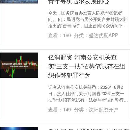
青年寻机遇求发展的心
今天，国务院台办发言人陈斌华答记者
问。 问：民进党当局公开扬言并封锁大陆
推出的“台青e家”，阻止台湾民众访问平
台，并称平台存在个资外泄风险，是大陆
查看：
160
分类：
盛达优配APP
对台进行舆论战....
亿润配资 河南公安机关查
实“三支一扶”招募笔试存在组
织作弊犯罪行为
记者从河南公安机关获悉：2026年8月2
日，接人社部门关于河南省2026“三支一
扶”计划招募笔试有非法参与考试作弊行为
的报案后，公安机关高度重视，迅速成立
查看：
149
分类：
沈阳配资开户
专案组....